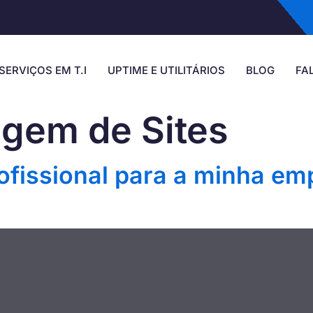
SERVIÇOS EM T.I
UPTIME E UTILITÁRIOS
BLOG
FA
gem de Sites
rofissional para a minha e