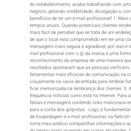
do estabelecimento, acaba trabalhando com uma
negócio, gerando credibilidade, divulgação e, c
benefícios de ter um e-mail profissional! 1. Mais
tempos atuais. Quando potenciais clientes receb
mais fácil de perceber que se trata de um ende
de que o local está comprometido em ter uma comu
mensagens mais segura e agradável, por isso é i
mail profissional com o @ da marca é uma forma 
reconhecimento da empresa de uma maneira que 
resultados apontaram que as pessoas verificam, 
ferramentas mais eficazes de comunicação na co
visualmente na caixa de entrada para lembrar fut
ficar memorizada na lembrança dos clientes. 3
frequência notícias como está na Internet. Para 
falsas e mensagens contendo links maliciosos e
para a conta dos golpistas. Logo, é fundamental 
de hospedagem e e-mail profissional, na Netvolt
torna mais prático compartilhar informações e 
do tempo gasto investido em outras atividades. 