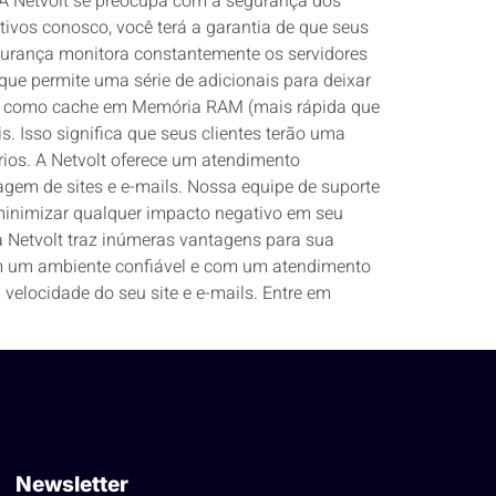
 A Netvolt se preocupa com a segurança dos
tivos conosco, você terá a garantia de que seus
gurança monitora constantemente os servidores
 que permite uma série de adicionais para deixar
sos como cache em Memória RAM (mais rápida que
 Isso significa que seus clientes terão uma
rios. A Netvolt oferece um atendimento
gem de sites e e-mails. Nossa equipe de suporte
 minimizar qualquer impacto negativo em seu
a Netvolt traz inúmeras vantagens para sua
 em um ambiente confiável e com um atendimento
velocidade do seu site e e-mails. Entre em
Newsletter