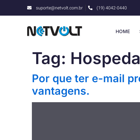
suporte@netvolt.com.br
(19) 4042-0440
HOME
Tag:
Hospeda
Por que ter e-mail p
vantagens.