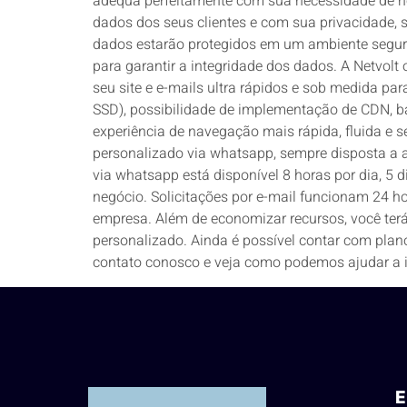
adequa perfeitamente com sua necessidade de ho
dados dos seus clientes e com sua privacidade, s
dados estarão protegidos em um ambiente seguro
para garantir a integridade dos dados. A Netvolt 
seu site e e-mails ultra rápidos e sob medida 
SSD), possibilidade de implementação de CDN, b
experiência de navegação mais rápida, fluida e s
personalizado via whatsapp, sempre disposta a a
via whatsapp está disponível 8 horas por dia, 5
negócio. Solicitações por e-mail funcionam 24 h
empresa. Além de economizar recursos, você ter
personalizado. Ainda é possível contar com plano
contato conosco e veja como podemos ajudar a i
E