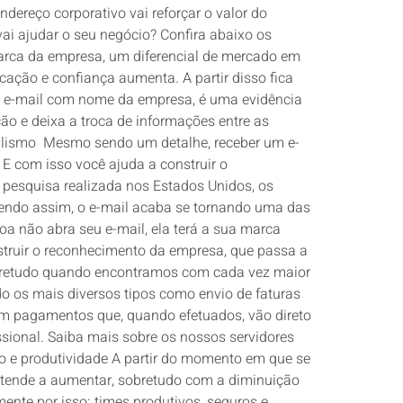
reço corporativo vai reforçar o valor do
ai ajudar o seu negócio? Confira abaixo os
à marca da empresa, um diferencial de mercado em
cação e confiança aumenta. A partir disso fica
um e-mail com nome da empresa, é uma evidência
ão e deixa a troca de informações entre as
onalismo Mesmo sendo um detalhe, receber um e-
E com isso você ajuda a construir o
pesquisa realizada nos Estados Unidos, os
Sendo assim, o e-mail acaba se tornando uma das
a não abra seu e-mail, ela terá a sua marca
nstruir o reconhecimento da empresa, que passa a
obretudo quando encontramos com cada vez maior
do os mais diversos tipos como envio de faturas
am pagamentos que, quando efetuados, vão direto
ssional. Saiba mais sobre os nossos servidores
ão e produtividade A partir do momento em que se
 tende a aumentar, sobretudo com a diminuição
nte por isso: times produtivos, seguros e