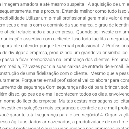
 imagem amadora e até mesmo suspeita. A aquisição de um ende
onsequentemente, mais procura. Entenda melhor como tudo isso v
 credibilidade Utilizar um e-mail profissional gera mais valor 
em seus e-mails com o domínio da sua marca, o grau de identifi
reço oficial relacionado à sua empresa. Quando se investe em 
nicação assertiva com o cliente. Isso tudo facilita a negociaç
mportante entender porque ter e-mail profissional. 2. Profissi
de divulgar a empresa, produzindo um grande valor simbólico. 
passa a ficar memorizada na lembrança dos clientes. Em uma 
em média, 77 vezes por dia suas caixas de entrada de e-mail. 
nstrução de uma fidelização com o cliente. Mesmo que a pesso
uramente. Porque ter e-mail profissional vai colaborar para co
. Aumento da segurança Com segurança não dá para brincar, s
além disso, golpes de e-mail acontecem todos os dias, envolven
m nome do líder da empresa. Muitas destas mensagens solicit
investir em soluções mais segurança e controle ao e-mail profi
 você garante total segurança para o seu negócio! 4. Organizaç
acesso ágil aos dados armazenados, a produtividade de um time
O e-mail profissional é quase unanimidade nas empresas exatame