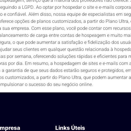
spedagem, serviço que a maioria dos provedores não oferece.
eguindo a LGPD. Ao optar por hospedar o site e e-mails corpora
 e confiável. Além disso, nossa equipe de especialistas em se
oferece opções de planos customizados, a partir do Plano Ultra,
para sua empresa. Com esse plano, você pode contar com recur
alanceamento de carga entre contas de hospeagem e muito mais.
egura, o que pode aumentar a satisfação e fidelização dos usuá
judar seus clientes em qualquer questão relacionada à hospeda
 dias por semana, oferecendo soluções rápidas e eficientes para
oras por dia. Em resumo, a hospedagem de sites e e-mails com 
á a garantia de que seus dados estarão seguros e protegidos,
s customizados, a partir do Plano Ultra, que podem aumentar a 
mpulsionar o sucesso do seu negócio online.
mpresa
Links Úteis