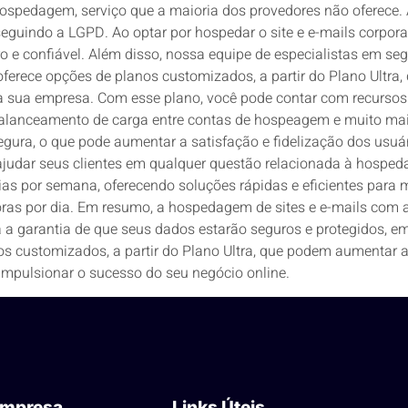
spedagem, serviço que a maioria dos provedores não oferece.
eguindo a LGPD. Ao optar por hospedar o site e e-mails corpora
 e confiável. Além disso, nossa equipe de especialistas em se
oferece opções de planos customizados, a partir do Plano Ultra,
para sua empresa. Com esse plano, você pode contar com recur
alanceamento de carga entre contas de hospeagem e muito mais.
egura, o que pode aumentar a satisfação e fidelização dos usuá
judar seus clientes em qualquer questão relacionada à hospeda
 dias por semana, oferecendo soluções rápidas e eficientes para
oras por dia. Em resumo, a hospedagem de sites e e-mails com 
á a garantia de que seus dados estarão seguros e protegidos,
s customizados, a partir do Plano Ultra, que podem aumentar a 
mpulsionar o sucesso do seu negócio online.
mpresa
Links Úteis