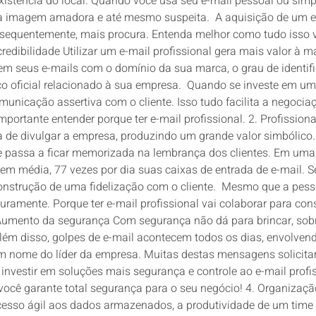
existência do local. Quando você usa seu e-mail pessoal ou s
 imagem amadora e até mesmo suspeita. A aquisição de um ende
onsequentemente, mais procura. Entenda melhor como tudo isso v
 credibilidade Utilizar um e-mail profissional gera mais valor 
em seus e-mails com o domínio da sua marca, o grau de identifi
reço oficial relacionado à sua empresa. Quando se investe em 
nicação assertiva com o cliente. Isso tudo facilita a negociaç
mportante entender porque ter e-mail profissional. 2. Profissi
de divulgar a empresa, produzindo um grande valor simbólico. 
passa a ficar memorizada na lembrança dos clientes. Em uma 
em média, 77 vezes por dia suas caixas de entrada de e-mail. 
nstrução de uma fidelização com o cliente. Mesmo que a pesso
uramente. Porque ter e-mail profissional vai colaborar para co
. Aumento da segurança Com segurança não dá para brincar, s
além disso, golpes de e-mail acontecem todos os dias, envolven
m nome do líder da empresa. Muitas destas mensagens solicit
investir em soluções mais segurança e controle ao e-mail profi
 você garante total segurança para o seu negócio! 4. Organizaç
acesso ágil aos dados armazenados, a produtividade de um time