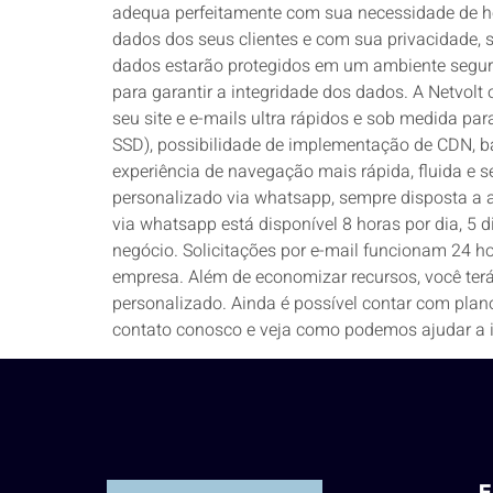
adequa perfeitamente com sua necessidade de ho
dados dos seus clientes e com sua privacidade, s
dados estarão protegidos em um ambiente seguro
para garantir a integridade dos dados. A Netvolt 
seu site e e-mails ultra rápidos e sob medida 
SSD), possibilidade de implementação de CDN, b
experiência de navegação mais rápida, fluida e s
personalizado via whatsapp, sempre disposta a a
via whatsapp está disponível 8 horas por dia, 5
negócio. Solicitações por e-mail funcionam 24 h
empresa. Além de economizar recursos, você ter
personalizado. Ainda é possível contar com plano
contato conosco e veja como podemos ajudar a i
E