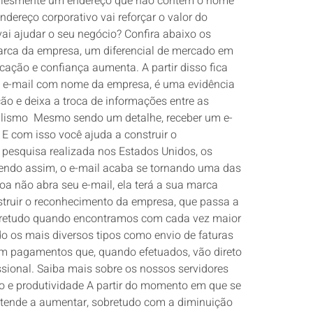
implesmente um endereço que não contém o nome
reço corporativo vai reforçar o valor do
ai ajudar o seu negócio? Confira abaixo os
à marca da empresa, um diferencial de mercado em
cação e confiança aumenta. A partir disso fica
um e-mail com nome da empresa, é uma evidência
ão e deixa a troca de informações entre as
onalismo Mesmo sendo um detalhe, receber um e-
E com isso você ajuda a construir o
pesquisa realizada nos Estados Unidos, os
Sendo assim, o e-mail acaba se tornando uma das
a não abra seu e-mail, ela terá a sua marca
nstruir o reconhecimento da empresa, que passa a
obretudo quando encontramos com cada vez maior
do os mais diversos tipos como envio de faturas
am pagamentos que, quando efetuados, vão direto
ssional. Saiba mais sobre os nossos servidores
ão e produtividade A partir do momento em que se
 tende a aumentar, sobretudo com a diminuição