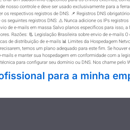
de nosso controle e deve ser usado exclusivamente para a ferra
r os respectivos registros de DNS. 📌 Registros DNS obrigatór
 os seguintes registros DNS: ⚠️ Nunca adicione os IPs registro
vio de e-mails em massa Salvo planos específicos para isso, a 
res. Razões: 📃 Legislação Brasileira sobre envio de e-mails O 
icas de distribuição de e-mails 📊 Limites da Hospedagem Netvo
 precisarem, temos um plano adequado para este fim. Se houver 
 e-mails e manter sua hospedagem em conformidade com a legisla
e técnica para configurar seu domínio ou DNS. Nos chame pelo
rofissional para a minha e