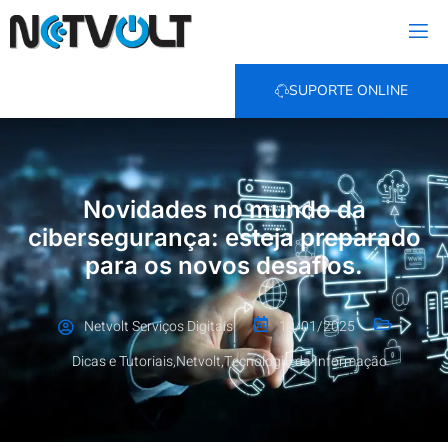
SUPORTE ONLINE
Novidades no mundo da
cibersegurança: esteja preparado
para os novos desafios.
Netvolt Serviços Digitais
10/01/2025
Dicas e Tutoriais
,
Netvolt
,
Tecnologia da Informação